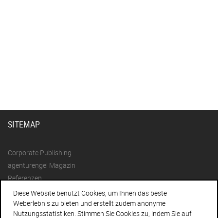
SITEMAP
Corporate Publishing
agenturengel Magazin
Referenzen
Diese Website benutzt Cookies, um Ihnen das beste
Agentur
Weberlebnis zu bieten und erstellt zudem anonyme
Team
Nutzungsstatistiken. Stimmen Sie Cookies zu, indem Sie auf