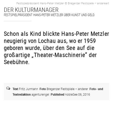
Festspielpräsident Hans-Peter Metzler © Bregenzer Festspiele – andereart
DER KULTURMANAGER
FESTSPIELPRÄSIDENT HANS-PETER METZLER ÜBER KUNST UND GELD.
Schon als Kind blickte Hans-Peter Metzler
neugierig von Lochau aus, wo er 1959
geboren
wurde, über den See auf die
großartige „Theater-Maschinerie“ der
Seebühne.
Text
Fritz Jurmann
Foto
Bregenzer Festspiele – anderer
Foto- und
Textredaktion
agenturengel
Published
nobleSee 06, 2016