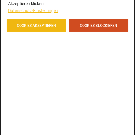
Akzeptieren klicken.
Philosophie
Datenschutz-Einstellungen
Preisgekrönt
COOKIES AKZEPTIEREN
COOKIES BLOCKIEREN
Statements
Jobs
Kontakt
Datenschutz
Newsletter
Facebook
Instagram
IMPRESSUM
I
DISCLAIMER
I
AGBS
I © AGENTURENGEL 2018