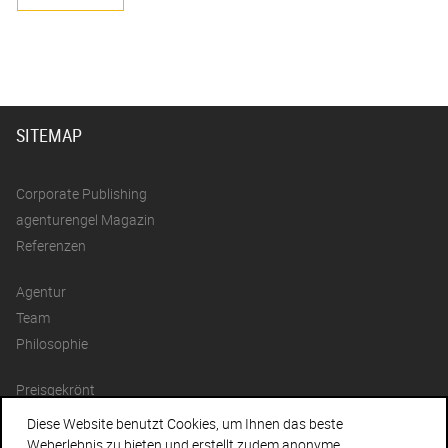
SITEMAP
Corporate Publishing
agenturengel Magazin
Referenzen
Agentur
Team
Philosophie
Preisgekrönt
Statements
Diese Website benutzt Cookies, um Ihnen das beste
Jobs
Weberlebnis zu bieten und erstellt zudem anonyme