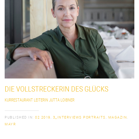
DIE VOLLSTRECKERIN DES GLÜCKS
KURRESTAURANT LEITERIN JUTTA LOIBNER
PUBLISHED IN:
02 2019
,
3_INTERVIEWS PORTRAITS
,
MAGAZIN
,
MAYR