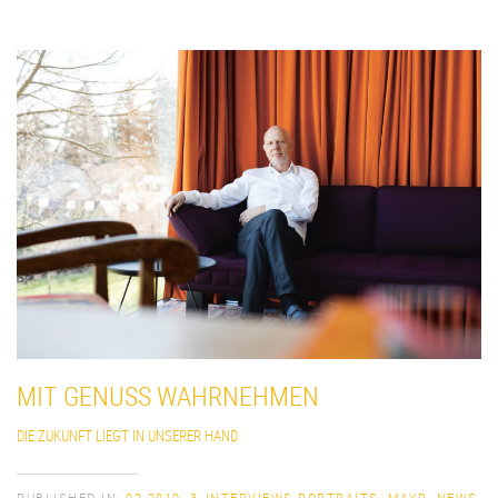
MIT GENUSS WAHRNEHMEN
DIE ZUKUNFT LIEGT IN UNSERER HAND
PUBLISHED IN:
02 2019
,
3_INTERVIEWS PORTRAITS
,
MAYR
,
NEWS