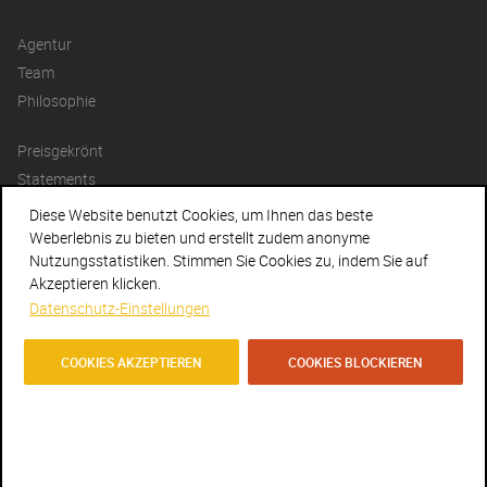
Agentur
Team
Philosophie
Preisgekrönt
Statements
Jobs
Diese Website benutzt Cookies, um Ihnen das beste
Weberlebnis zu bieten und erstellt zudem anonyme
Kontakt
Nutzungsstatistiken. Stimmen Sie Cookies zu, indem Sie auf
Akzeptieren klicken.
Datenschutz
Datenschutz-Einstellungen
Newsletter
Facebook
COOKIES AKZEPTIEREN
COOKIES BLOCKIEREN
Instagram
IMPRESSUM
I
DISCLAIMER
I
AGBS
I © AGENTURENGEL 2018