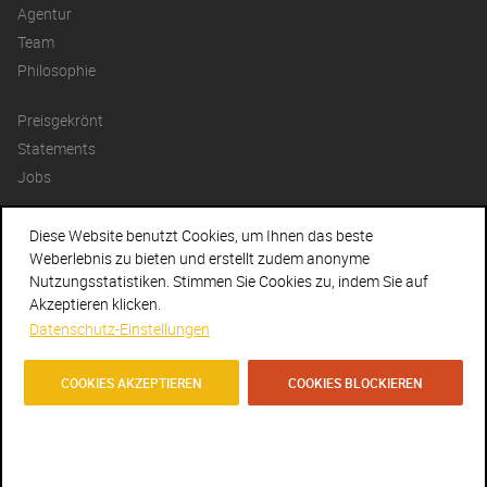
Agentur
Team
Philosophie
Preisgekrönt
Statements
Jobs
Kontakt
Diese Website benutzt Cookies, um Ihnen das beste
Datenschutz
Weberlebnis zu bieten und erstellt zudem anonyme
Nutzungsstatistiken. Stimmen Sie Cookies zu, indem Sie auf
Newsletter
Akzeptieren klicken.
Datenschutz-Einstellungen
Facebook
Instagram
COOKIES AKZEPTIEREN
COOKIES BLOCKIEREN
IMPRESSUM
I
DISCLAIMER
I
AGBS
I © AGENTURENGEL 2018