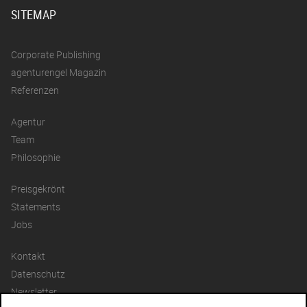
SITEMAP
Corporate Publishing
agenturengel Magazin
Referenzen
Agentur
Team
Philosophie
Preisgekrönt
Statements
Jobs
Kontakt
Datenschutz
Newsletter