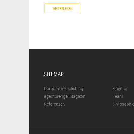
WEITERLESEN
SITEMAP
Corporate Publishing
Agentur
agenturengel Magazin
Team
Referenzen
Philosophi