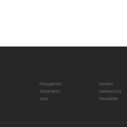
Preisgekrönt
Kontakt
Statements
Datenschutz
e
Jobs
Newsletter