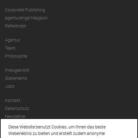
Corporate Publishing
agenturengel Magazin
Referenzen
Agentur
Team
Philosophie
Preisgekrönt
Statements
Jobs
Kontakt
Datenschutz
Newsletter
Diese Website benutzt Cookies, um Ihnen das beste
Facebook
Weberlebnis zu bieten und erstellt zudem anonyme