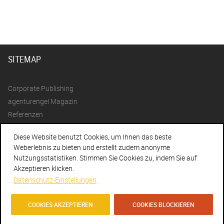
SITEMAP
Corporate Publishing
agenturengel Magazin
Referenzen
Diese Website benutzt Cookies, um Ihnen das beste
Agentur
Weberlebnis zu bieten und erstellt zudem anonyme
Team
Nutzungsstatistiken. Stimmen Sie Cookies zu, indem Sie auf
Philosophie
Akzeptieren klicken.
Datenschutz-Einstellungen
Preisgekrönt
Statements
COOKIES AKZEPTIEREN
COOKIES BLOCKIEREN
Jobs