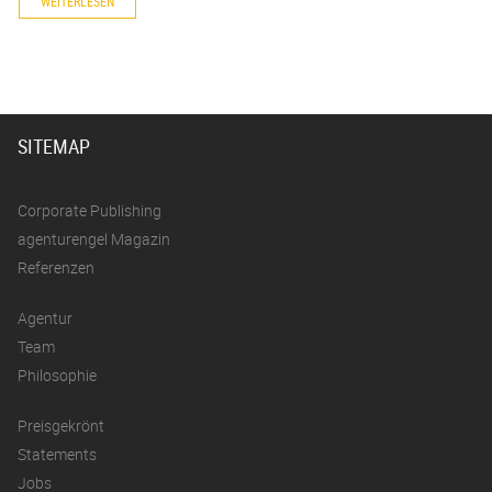
WEITERLESEN
SITEMAP
Corporate Publishing
agenturengel Magazin
Referenzen
Agentur
Team
Philosophie
Preisgekrönt
Statements
Jobs