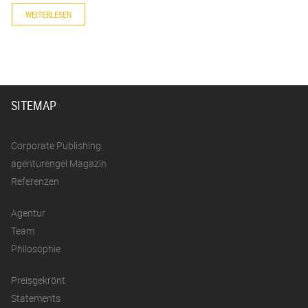
WEITERLESEN
SITEMAP
Corporate Publishing
agenturengel Magazin
Referenzen
Agentur
Team
Philosophie
Preisgekrönt
Statements