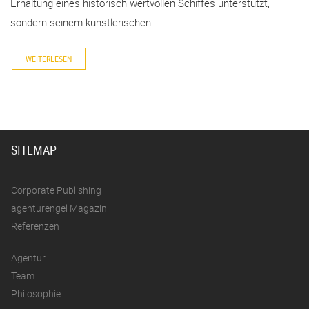
Erhaltung eines historisch wertvollen Schiffes unterstützt,
sondern seinem künstlerischen…
WEITERLESEN
SITEMAP
Corporate Publishing
agenturengel Magazin
Referenzen
Agentur
Team
Philosophie