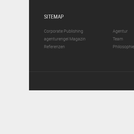
SITEMAP
Corporate Publishing
Agentur
agenturengel Magazin
Team
Referenzen
Philosophi