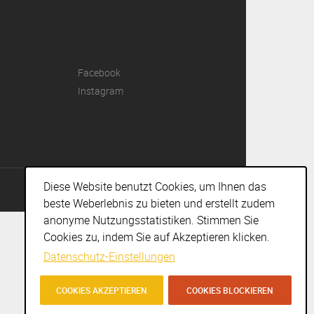
Facebook
Instagram
Diese Website benutzt Cookies, um Ihnen das
IMPRESSUM
I
DISCLAIMER
I
AGBS
I © AGENTURENGEL 2018
beste Weberlebnis zu bieten und erstellt zudem
anonyme Nutzungsstatistiken. Stimmen Sie
Cookies zu, indem Sie auf Akzeptieren klicken.
Datenschutz-Einstellungen
COOKIES AKZEPTIEREN
COOKIES BLOCKIEREN