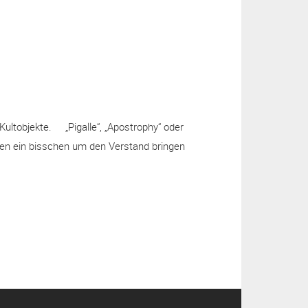
a
m
ultobjekte. „Pigalle“, „Apostrophy“ oder
auen ein bisschen um den Verstand bringen