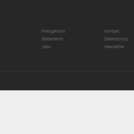
Preisgekrönt
Kontakt
Statements
Datenschutz
e
Jobs
Newsletter