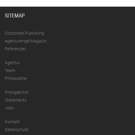
SITEMAP
Corporate Publishing
agenturengel Magazin
Referenzen
Agentur
Team
Philosophie
Preisgekrönt
Statements
Jobs
Kontakt
Datenschutz