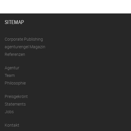
SITEMAP
Corporate Publishing
agenturengel Magazin
Referenzen
Agentur
Team
Philosophie
Preisgekrönt
Statements
Jobs
Kontakt