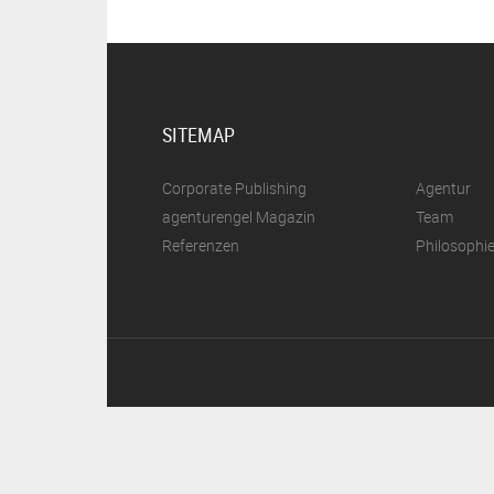
SITEMAP
Corporate Publishing
Agentur
agenturengel Magazin
Team
Referenzen
Philosophi