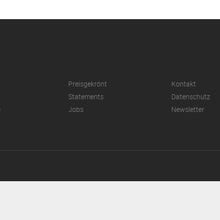
Preisgekrönt
Kontakt
Statements
Datenschutz
e
Jobs
Newsletter