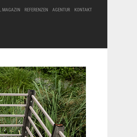
L MAGAZIN
REFERENZEN
AGENTUR
KONTAKT
Philosophie
D
a
t
Preisgekrönt
e
n
Statements
s
c
h
Team
u
t
Jobs
z
N
e
w
s
l
e
t
t
e
r
V
i