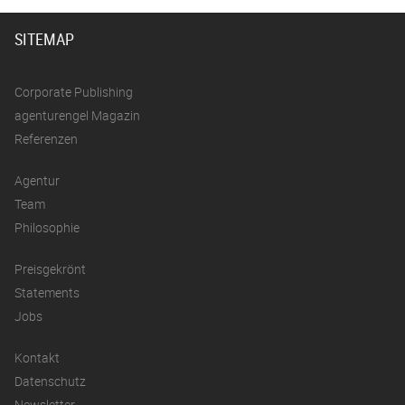
SITEMAP
Corporate Publishing
agenturengel Magazin
Referenzen
Agentur
Team
Philosophie
Preisgekrönt
Statements
Jobs
Kontakt
Datenschutz
Newsletter