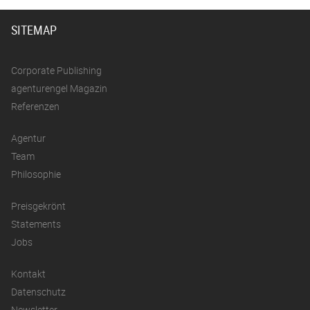
SITEMAP
Corporate Publishing
agenturengel Magazin
Referenzen
Agentur
Team
Philosophie
Preisgekrönt
Statements
Jobs
Kontakt
Datenschutz
Newsletter