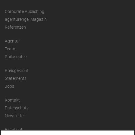
Corporate Publishing
agenturengel Magazin
Referenzen
Agentur
Team
Philosophie
Preisgekrönt
Statements
Jobs
Kontakt
Datenschutz
Newsletter
Facebook