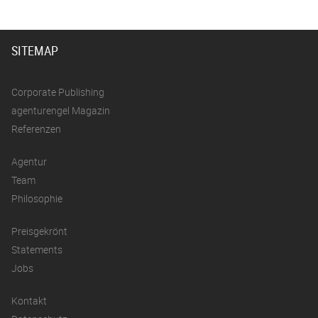
SITEMAP
Corporate Publishing
agenturengel Magazin
Referenzen
Agentur
Team
Philosophie
Preisgekrönt
Statements
Jobs
Kontakt