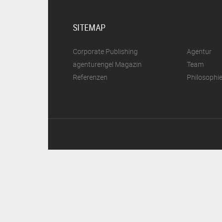
SITEMAP
Corporate Publishing
Agentur
agenturengel Magazin
Team
Referenzen
Philosophi