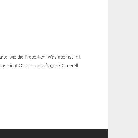
a
m
rte, wie die Proportion. Was aber ist mit
 das nicht Geschmacksfragen? Generell