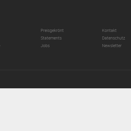
Preisgekrönt
Kontakt
Statements
Datenschutz
e
Jobs
Newsletter