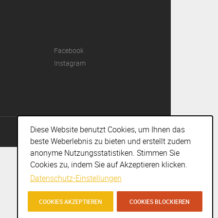
Facebook
Instagram
Diese Website benutzt Cookies, um Ihnen das
IMPRESSUM
I
DISCLAIMER
I
AGBS
I © AGENTURENGEL 2018
beste Weberlebnis zu bieten und erstellt zudem
anonyme Nutzungsstatistiken. Stimmen Sie
Cookies zu, indem Sie auf Akzeptieren klicken.
Datenschutz-Einstellungen
COOKIES AKZEPTIEREN
COOKIES BLOCKIEREN