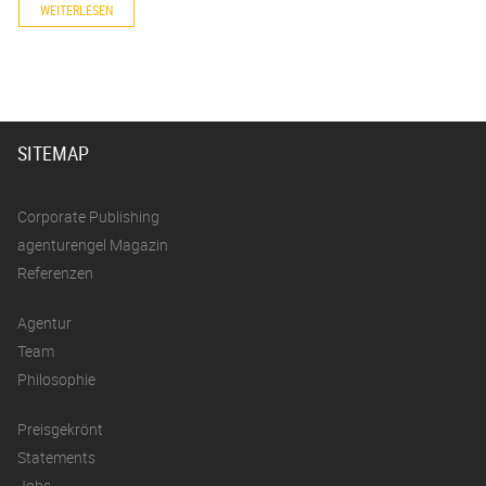
WEITERLESEN
SITEMAP
Corporate Publishing
agenturengel Magazin
Referenzen
Agentur
Team
Philosophie
Preisgekrönt
Statements
Jobs