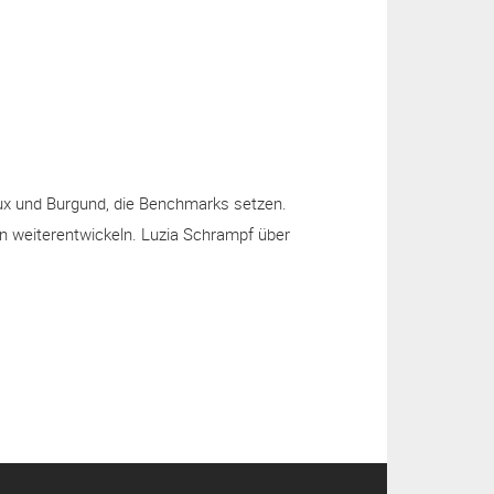
a
m
aux und Burgund, die Benchmarks setzen.
nen weiterentwickeln. Luzia Schrampf über