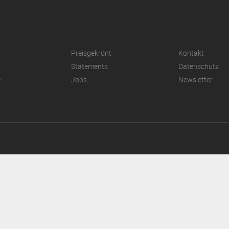
Preisgekrönt
Kontakt
Statements
Datenschutz
e
Jobs
Newsletter