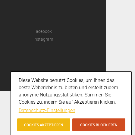
Facebook
Instagram
Diese Website benutzt Cookies, um Ihnen das
IMPRESSUM
I
DISCLAIMER
I
AGBS
I © AGENTURENGEL 2018
beste Weberlebnis zu bieten und erstellt zudem
anonyme Nutzungsstatistiken. Stimmen Sie
Cookies zu, indem Sie auf Akzeptieren klicken.
Datenschutz-Einstellungen
COOKIES AKZEPTIEREN
COOKIES BLOCKIEREN