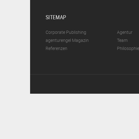
SITEMAP
Corporate Publishing
Agentur
agenturengel Magazin
Team
Referenzen
Philosophi