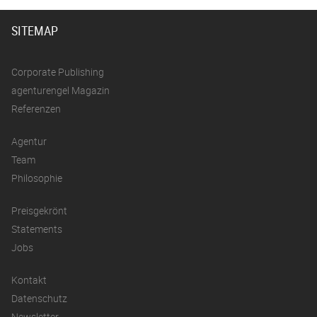
SITEMAP
Corporate Publishing
agenturengel Magazin
Referenzen
Agentur
Team
Philosophie
Preisgekrönt
Statements
Jobs
Kontakt
Datenschutz
Newsletter