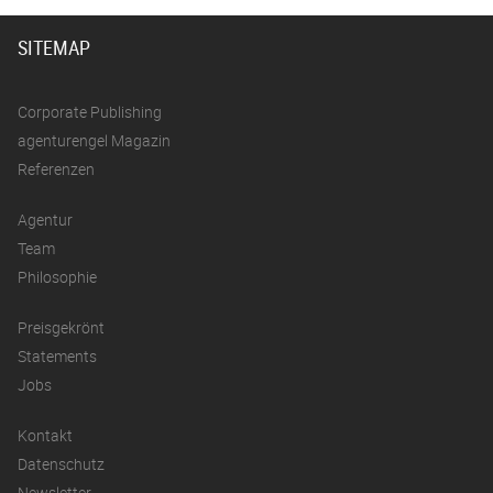
SITEMAP
Corporate Publishing
agenturengel Magazin
Referenzen
Agentur
Team
Philosophie
Preisgekrönt
Statements
Jobs
Kontakt
Datenschutz
Newsletter