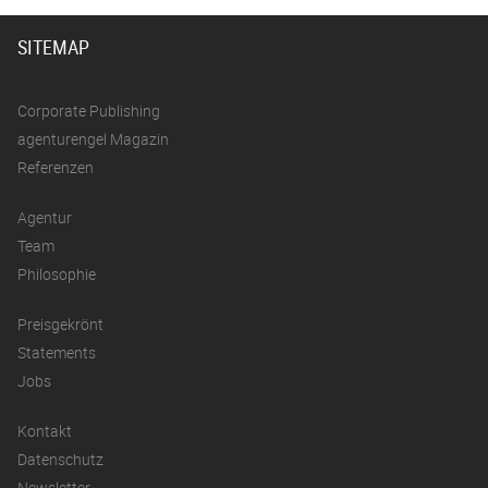
SITEMAP
Corporate Publishing
agenturengel Magazin
Referenzen
Agentur
Team
Philosophie
Preisgekrönt
Statements
Jobs
Kontakt
Datenschutz
Newsletter