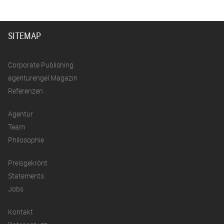
SITEMAP
Corporate Publishing
agenturengel Magazin
Referenzen
Agentur
Team
Philosophie
Preisgekrönt
Statements
Jobs
Kontakt