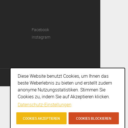
Facebook
Instagram
Diese Website benutzt Cookies, um Ihnen das
IMPRESSUM
I
DISCLAIMER
I
AGBS
I © AGENTURENGEL 2018
beste Weberlebnis zu bieten und erstellt zudem
anonyme Nutzungsstatistiken. Stimmen Sie
Cookies zu, indem Sie auf Akzeptieren klicken.
Datenschutz-Einstellungen
COOKIES AKZEPTIEREN
COOKIES BLOCKIEREN