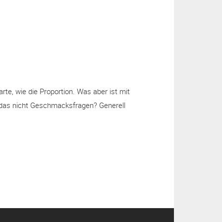
a
m
rte, wie die Proportion. Was aber ist mit
 das nicht Geschmacksfragen? Generell