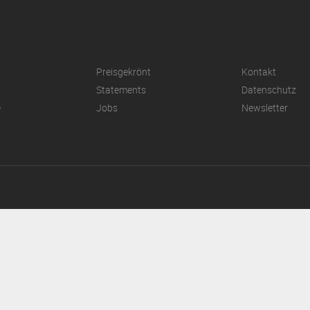
Preisgekrönt
Kontakt
Statements
Datenschutz
e
Jobs
Newsletter