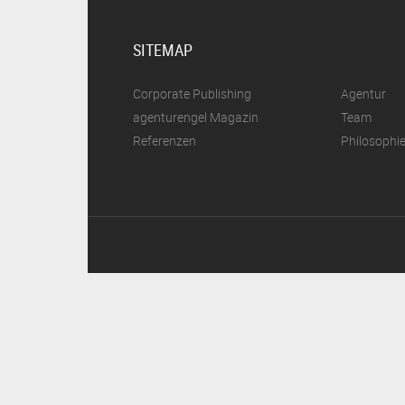
SITEMAP
Corporate Publishing
Agentur
agenturengel Magazin
Team
Referenzen
Philosophi