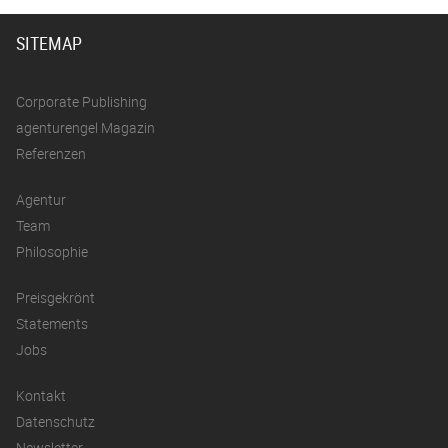
SITEMAP
Corporate Publishing
agenturengel Magazin
Referenzen
Agentur
Team
Philosophie
Preisgekrönt
Statements
Jobs
Kontakt
Datenschutz
Newsletter