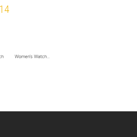
14
atch Women’s Watch…