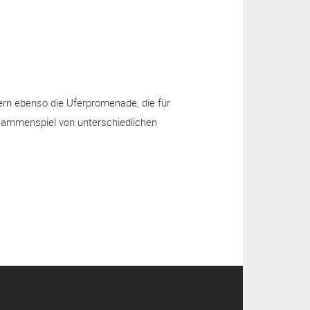
a
m
ern ebenso die Uferpromenade, die für
usammenspiel von unterschiedlichen